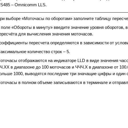
S485 – Omnicomm LLS.
ри выборе «Моточасы по оборотам» заполните таблицу пересч
 поле «Обороты в минуту» введите значение уровня оборотов,
ересчёта для вычисления значения моточасов.
оэффициенты пересчета определяются в зависимости от услови
аксимальное количество строк – 5.
оточасы отображаются на индикаторе LLD в виде значения часов
Ч.XX в диапазоне до 100 моточасов и ЧЧЧ.X в диапазоне от 100.
ольше 1000, выводятся последние три значащие цифры и один с
оточасы в полном объеме записываются в терминале и отправ