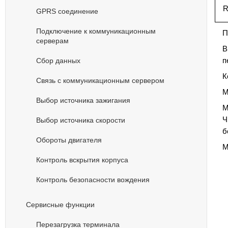
R
GPRS соединение
Подключение к коммуникационным
П
серверам
В
п
Сбор данных
К
Связь с коммуникационным сервером
М
Выбор источника зажигания
М
Ч
Выбор источника скорости
б
Обороты двигателя
М
Контроль вскрытия корпуса
Контроль безопасности вождения
Cервисные функции
Перезагрузка терминала