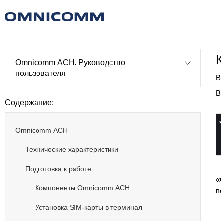
Omnicomm АСН. Руководство
пользователя
В
В
Содержание:
Omnicomm АСН
Технические характеристики
Подготовка к работе
«
Компоненты Omnicomm АСН
в
Установка SIM-карты в терминал