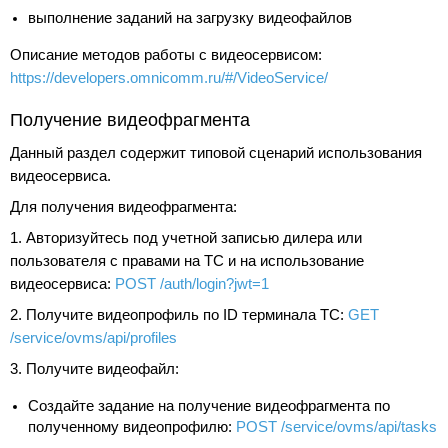
выполнение заданий на загрузку видеофайлов
Описание методов работы с видеосервисом:
https://developers.omnicomm.ru/#/VideoService/
Получение видеофрагмента
Данный раздел содержит типовой сценарий использования
видеосервиса.
Для получения видеофрагмента:
1. Авторизуйтесь под учетной записью дилера или
пользователя с правами на ТС и на использование
видеосервиса:
POST /auth/login?jwt=1
2. Получите видеопрофиль по ID терминала ТС:
GET
/service/ovms/api/profiles
3. Получите видеофайл:
Создайте задание на получение видеофрагмента по
полученному видеопрофилю:
POST /service/ovms/api/tasks