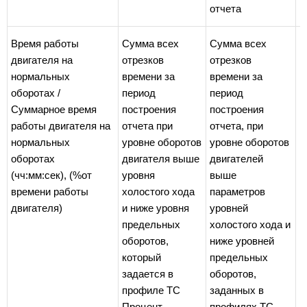
отчета
Время работы
Сумма всех
Сумма всех
двигателя на
отрезков
отрезков
нормальных
времени за
времени за
оборотах /
период
период
Суммарное время
построения
построения
работы двигателя на
отчета при
отчета, при
нормальных
уровне оборотов
уровне оборотов
оборотах
двигателя выше
двигателей
(чч:мм:сек), (%от
уровня
выше
времени работы
холостого хода
параметров
двигателя)
и ниже уровня
уровней
предельных
холостого хода и
оборотов,
ниже уровней
который
предельных
задается в
оборотов,
профиле ТС
заданных в