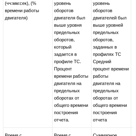
(чч:мм:сек), (%
уровень
уровень
времени работы
оборотов
оборотов
двигателя)
двигателя был
двигателей был
выше уровня
выше уровней
предельных
предельных
оборотов,
оборотов,
который
заданных в
задается в
профилях ТС
профиле ТС.
Средний
Процент
процент времени
времени работы
работы
двигателя на
двигателя на
предельных
предельных
оборотах от
оборотах от
общего времени
общего времени
построения
построения
отчета.
отчета
Время с
Время с
Суммарное
С