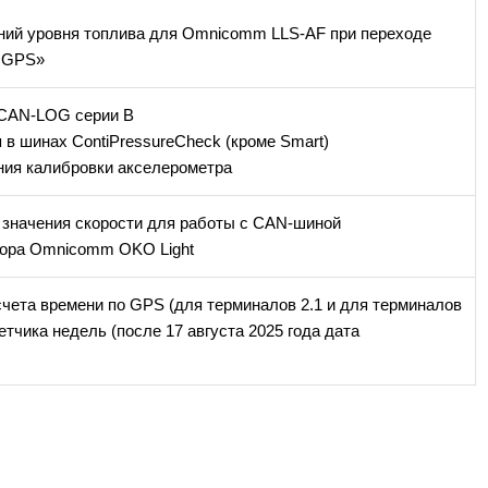
ений уровня топлива для Omnicomm
LLS-AF
при переходе
е GPS»
 CAN-LOG серии B
 в шинах ContiPressureCheck (кроме Smart)
ния калибровки акселерометра
 значения скорости для работы c CAN-шиной
тора Omnicomm OKO Light
счета времени по GPS (для терминалов 2.1 и для терминалов
четчика недель (после 17 августа 2025 года дата